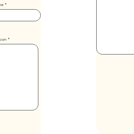
ne
 bon