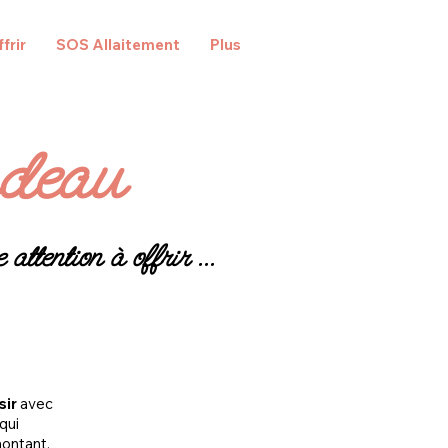
frir
SOS Allaitement
Plus
adeau
 attention à offrir ...
sir
avec
qui
montant.