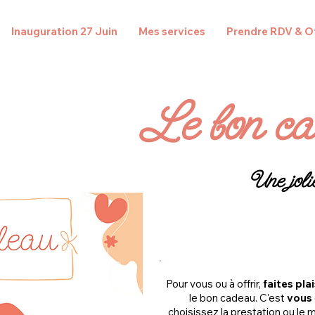
Inauguration 27 Juin
Mes services
Prendre RDV & Of
Le bon c
Une jolie
Pour vous ou à offrir,
faites plai
le bon cadeau. C'est
vous
choisissez la prestation ou le 