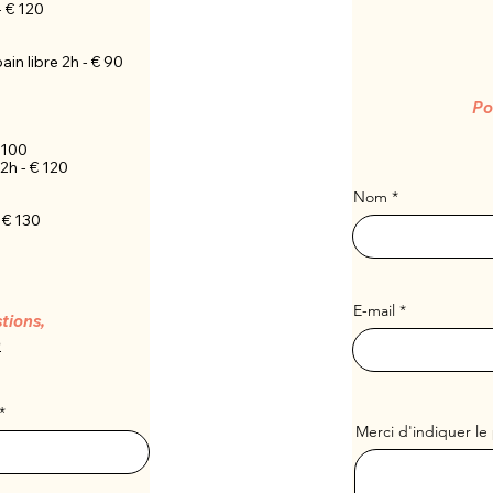
 € 120
in libre 2h - € 90
Po
 100
2h - € 120
Nom
 € 130
E-mail
tions,
n
Merci d'indiquer le