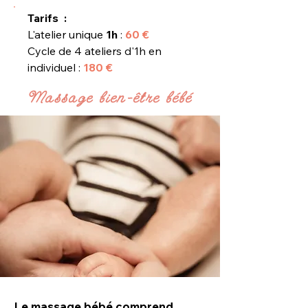
Tarifs :
L'atelier unique
1h
:
60 €
Cycle de 4 ateliers d'1h en
individuel
:
180 €
Massage bien-être bébé
Le massage bébé comprend