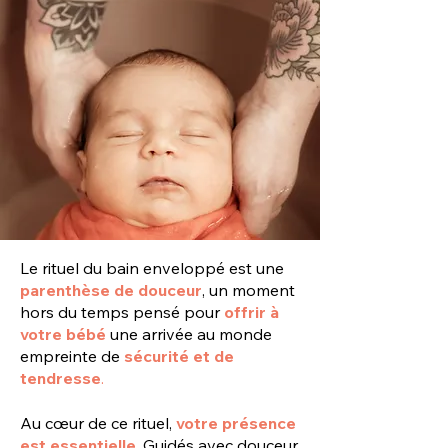
Le rituel du bain enveloppé est une
parenthèse de douceur
, un moment
hors du temps pensé pour
offrir à
votre bébé
une arrivée au monde
empreinte de
sécurité et de
tendresse
.
Au cœur de ce rituel,
votre présence
est essentielle
. Guidés avec douceur,