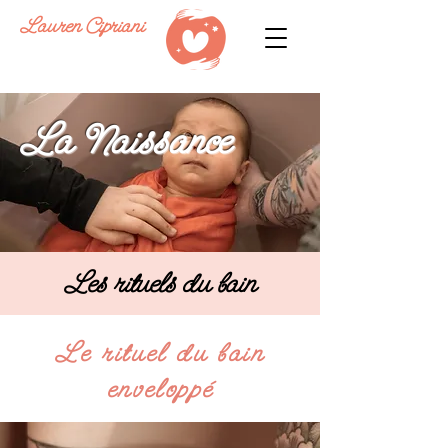
Lauren Cipriani
La Naissance
Les rituels du bain
Le rituel du bain
enveloppé