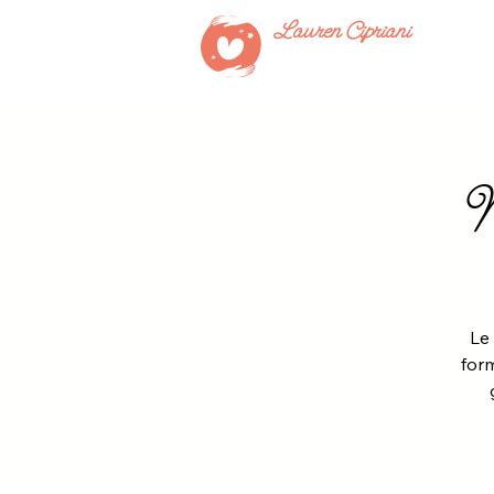
Lauren Cipriani
M
Le
form