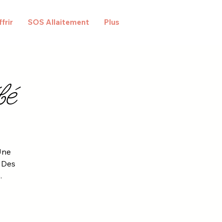
frir
SOS Allaitement
Plus
bé
Une
. Des
.