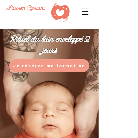
Lauren Cipriani
Rituel du bain enveloppé 2
jours
Je réserve ma formation